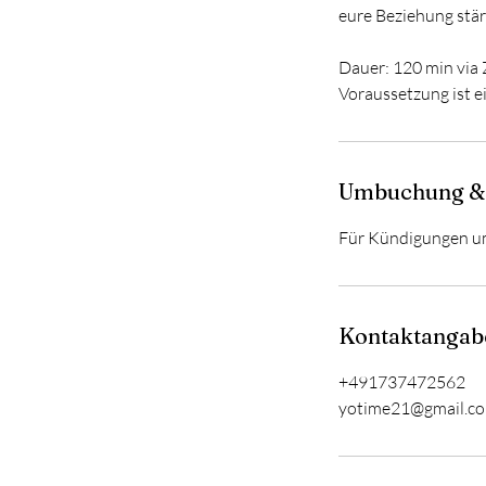
eure Beziehung stä
Dauer: 120 min via
Voraussetzung ist e
Umbuchung &
Für Kündigungen um
Kontaktangab
+491737472562
yotime21@gmail.c