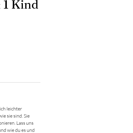
 1 Kind
ch leichter
e sie sind. Sie
onieren. Lass uns
und wie du es und