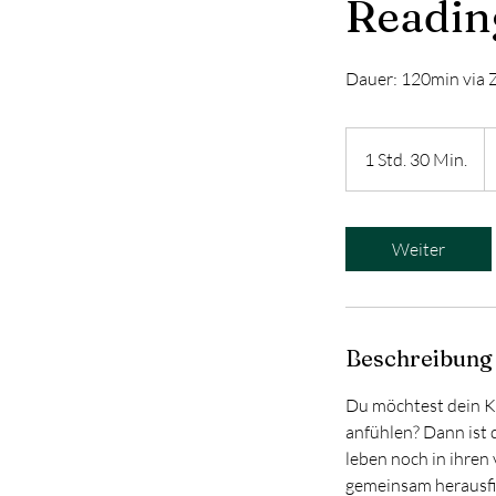
Readin
Dauer: 120min via 
2
E
1 Std. 30 Min.
1
S
t
d
Weiter
3
0
M
i
Beschreibung
n
.
Du möchtest dein Ki
anfühlen? Dann ist d
leben noch in ihren
gemeinsam herausfi