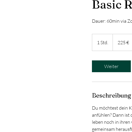
Basic 
Dauer: 60min via Z
225
Euro
1 Std.
1
225 €
S
t
d
Weiter
Beschreibung
Du möchtest dein K
anfühlen? Dann ist d
leben noch in ihren
gemeinsam herausfi