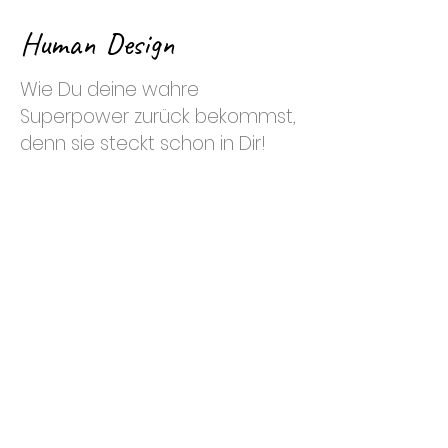
Human Design
Wie Du deine wahre
Superpower zurück bekommst,
denn sie steckt schon in Dir!
Fühlt sich das Leben manchmal für
dich schwer an?
Du bist manchmal einfach müde, von
dem, was du tagtäglich tust?
Du möchtest mit anderen mithalten,
aber irgendwie fehlt dir die Energie?
Du möchtest dein Kind/-er besser
verstehen? Es besser beim Wachsen
unterstützen?