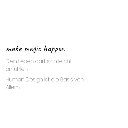
make magic happen
Dein Leben darf sich leicht
anfühlen.
Human Design ist die Basis von
Allem.
Human Design hilft dir dabei, dich
selber besser zu verstehen.
Es hilft dir dabei ein Leben in
Leichtigkeit und Fülle zu leben, denn