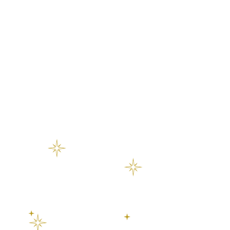
Deine Beziehung oder Ehe verläuft
manchmal alles andere als
harmonisch? Ihr habt das Gefühl,
einfach aneinander vorbei zu reden?
Du bist schon sehr erfolgreich, aber
trotzdem fühlt sich alles so schwer
und nach harter Arbeit an?