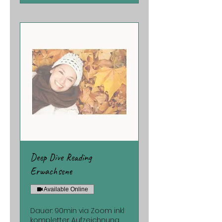
Deep Dive Reading
Erwachsene
Available Online
Dauer: 90min via Zoom inkl
kompletter Aufzeichnung