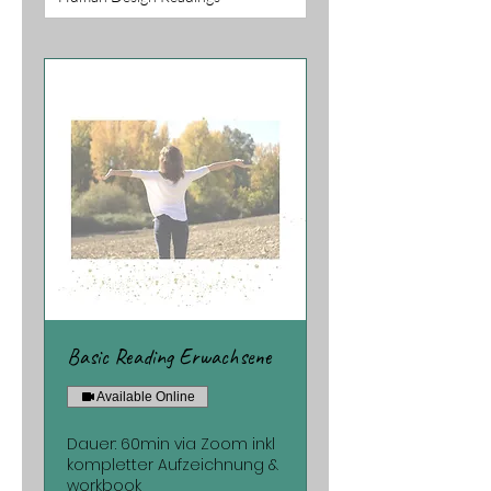
Basic Reading Erwachsene
Available Online
Dauer: 60min via Zoom inkl
kompletter Aufzeichnung &
workbook