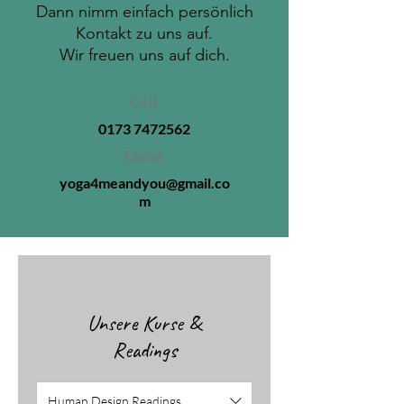
Dann nimm einfach persönlich
Kontakt zu uns auf.
Wir freuen uns auf dich.
Call
0173 7472562
Email
yoga4meandyou@gmail.co
m
Unsere Kurse &
Readings
Human Design Readings